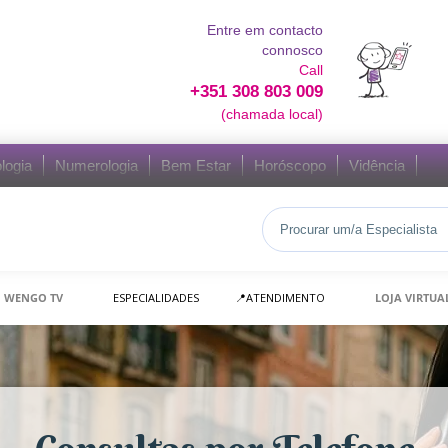
Entre em contacto
connosco
Call
+351 308 803 009
(chamada local)
logia
Numerologia
Bem Estar
Horóscopo
Vidência
WENGO TV
ESPECIALIDADES
📍ATENDIMENTO
LOJA VIRTUA