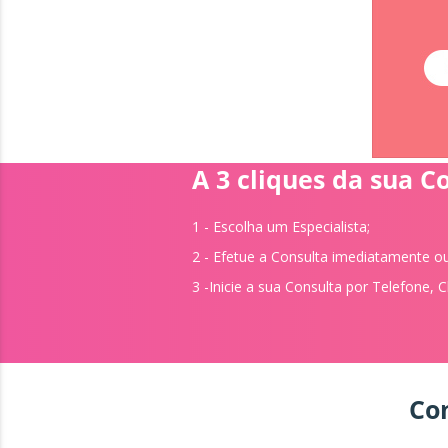
A 3 cliques da sua C
1 - Escolha um
Especialista;
2 - Efetue a Consulta imediatamente 
3 -Inicie a sua Consulta por Telefone, 
Con