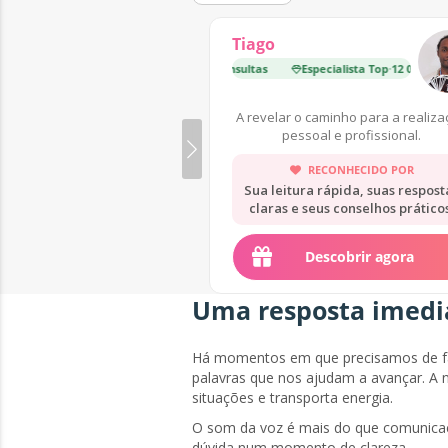
Tiago
Especialista Top
·
12 000 Consultas
Especialista Top
·
12 000 Consul
A revelar o caminho para a realiz
pessoal e profissional.
RECONHECIDO POR
Sua leitura rápida, suas respost
claras e seus conselhos práticos
Descobrir agora
Uma resposta imedia
Há momentos em que precisamos de fal
palavras que nos ajudam a avançar. A 
situações e transporta energia.
O som da voz é mais do que comunicaç
dúvida num momento de clareza.