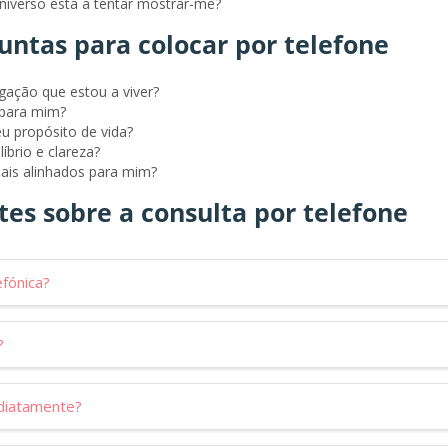
niverso está a tentar mostrar-me?
untas para colocar por telefone
igação que estou a viver?
 para mim?
u propósito de vida?
brio e clareza?
ais alinhados para mim?
es sobre a consulta por telefone
fónica?
?
ediatamente?