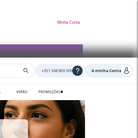
Minha Conta
+351 308 803 009
A minha Conta
L
VERÃO
PROMOÇÕES🔔