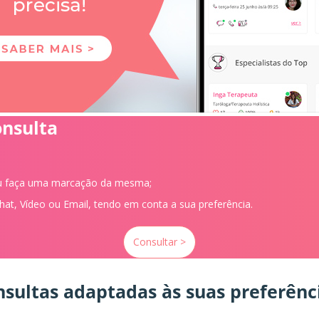
onsulta
ou faça uma marcação da mesma;
Chat, Vídeo ou Email, tendo em conta a sua preferência.
Consultar >
sultas adaptadas às suas preferênc