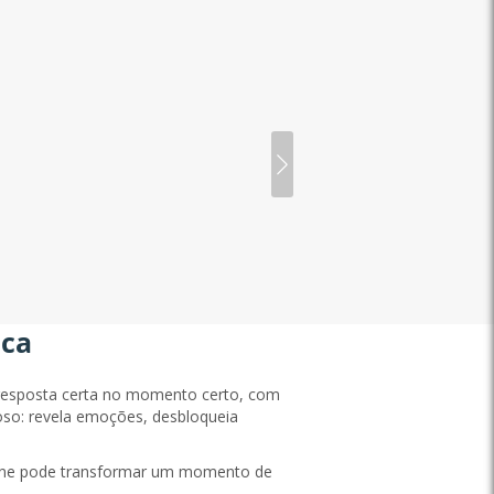
Sara
Especialista Top
·
19 000 Consultas
Especialista Top
·
19 0
❤️Orientação Detalhada 
RECONHECIDA 
Sua leitura clara, s
assertivo e seu acol
sereno.
Descobrir ag
ica
 resposta certa no momento certo, com
oso: revela emoções, desbloqueia
efone pode transformar um momento de