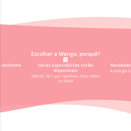
Escolher a Wengo, porquê?
e Anónimo
Os/as Especialistas estão
Novidade:
disponíveis
A energia d
24h/24, 7d/7, por Telefone, Chat, Vídeo
ou Email