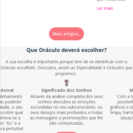
Ler mais
Mais artigos...
Que Oráculo deverá escolher?
A sua escolha é importante porque tem de se identificar com o
Oráculo escolhido. Descubra, assim as Especialidade e Oráculos que
propomos.
Astral
Significado dos Sonhos
M
alinhamento
Através da análise completa dos seus
Com a M
las poderão
sonhos descubra as emoções
possíve
idade, o seu
escondidas no seu subconsciente, os
gráficos e s
scobrir qual
seus desejos mais profundos e todas
limpa, harm
Atreva-se a
as mensagens e premonições que lhe
situaç
ro "Eu" e a
são comunicadas.
o/a perturba!