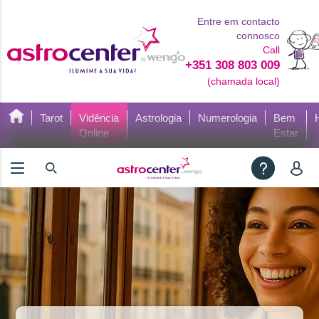
Entre em contacto
connosco
Call
+351 308 803 009
(chamada local)
Tarot
Vidência
Astrologia
Numerologia
Bem
Online
Estar