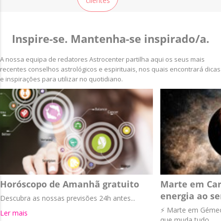
clientes
Inspire-se. Mantenha-se inspirado/a.
A nossa equipa de redatores Astrocenter partilha aqui os seus mais
recentes conselhos astrológicos e espirituais, nos quais encontrará dicas
e inspirações para utilizar no quotidiano.
Horóscopo de Amanhã gratuito
Marte em Car
energia ao se
Descubra as nossas previsões 24h antes...
⚡ Marte em Gémeos
Ler mais
que muda tudo