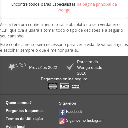
Encontre todos os/as Especialistas
na página principal da
Wengo
Assim terá um conhecimento total e absoluto do seu verdadeiro
“Eu”, que o/a ajudará a tomar todo o tipo de decisões e a seguir o
seu caminho.
Este conhecimento será necessário para ver a vida de vários ângulos
e escolher sempre o que é melhor para si…
Parceiro da
Previsões 2022
Wengo desde
2010
Pagamento online seguro
Quem somos?
Siga-nos
Perguntas frequentes
Facebook
Termos de Utilização
Siga-nos no Instagram
Aviso legal