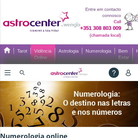
Entre em contacto
connosco
Call
+351 308 803 009
(chamada local)
Tarot
Vidência
Astrologia
Numerologia
Bem
Online
Estar
Numerologia online